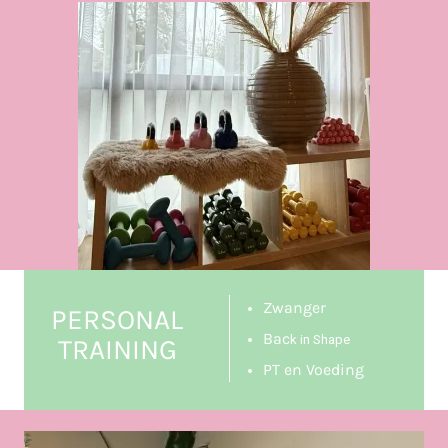
Zwanger
PERSONAL
Bac
k in Shape
TRAINING
PT en Voeding