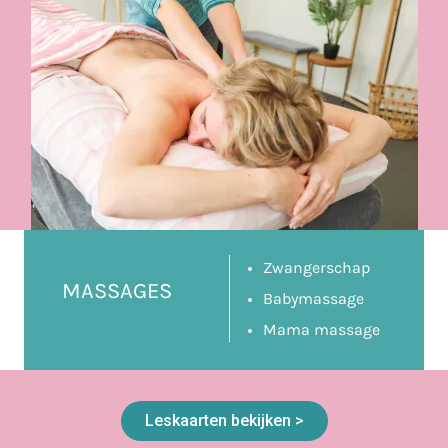
Zwangerschap
MASSAGES
Babymassage
Mama massage
Leskaarten bekijken >