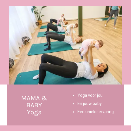
Yoga voor jou
MAMA &
BABY
En jouw baby
Yoga
Een unieke ervaring