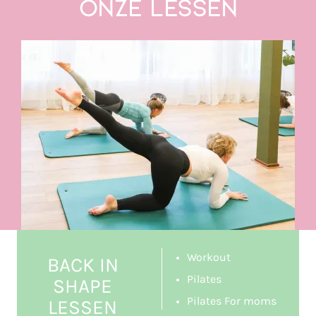
Onze Lessen
Workout
BACK IN
Pilates
SHAPE
Pilates For moms
LESSEN