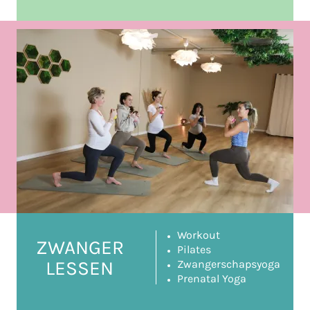
Workout
ZWANGER
Pilates
LESSEN
Zwangerschapsyoga
Prenatal Yoga