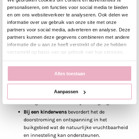
treatment
aan).
personaliseren, om functies voor social media te bieden
Verbeteren van de hormonale disbalans
en om ons websiteverkeer te analyseren. Ook delen we
Verbeteren van de lymfestroom
informatie over uw gebruik van onze site met onze
partners voor social media, adverteren en analyse. Deze
De baarmoedermassage wordt toegepast bij:
partners kunnen deze gegevens combineren met andere
informatie die u aan ze heeft verstrekt of die ze hebben
Menstruatieklachten
zoals een onregelmatige
verzameld op basis van uw gebruik van hun services.
cyclus of een uitblijvende menstruatie.
Bij hormonale klachten:
bij PCOS,
Alles toestaan
Endometriose of geblokkeerde eileiders door
verklevingen en pijn te verminderen.
Aanpassen
Bij overgangsklachten
om beter mee te
bewegen met de natuurlijke overgang.
Bij een kinderwens
bevordert het de
doorstroming en ontspanning in het
buikgebied wat de natuurlijke vruchtbaarheid
en innesteling kan ondersteunen.