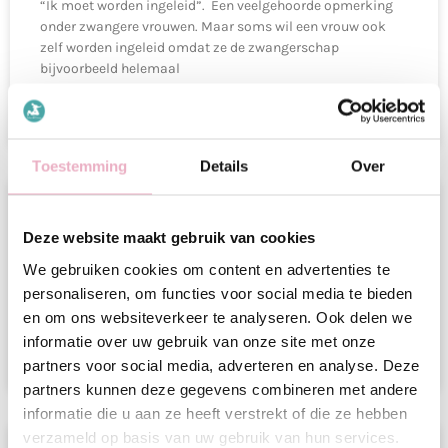
“Ik moet worden ingeleid”. Een veelgehoorde opmerking
onder zwangere vrouwen. Maar soms wil een vrouw ook
zelf worden ingeleid omdat ze de zwangerschap
bijvoorbeeld helemaal
READ MORE »
Toestemming
Details
Over
Inknippen bij de bevalling: nodig of niet?
Deze website maakt gebruik van cookies
We gebruiken cookies om content en advertenties te
Vroeger werd de knip tijdens de bevalling gezien als laatste
redmiddel, wanneer er echt geen andere oplossing meer
personaliseren, om functies voor social media te bieden
was. Tegenwoordig knippen we in Nederland bijna
en om ons websiteverkeer te analyseren. Ook delen we
informatie over uw gebruik van onze site met onze
READ MORE »
partners voor social media, adverteren en analyse. Deze
partners kunnen deze gegevens combineren met andere
informatie die u aan ze heeft verstrekt of die ze hebben
verzameld op basis van uw gebruik van hun services.