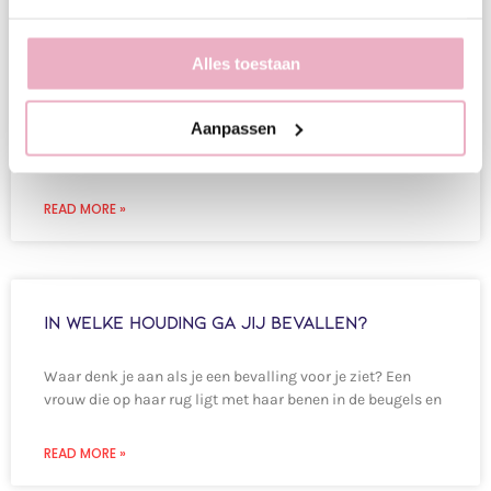
Toucheren tijdens de bevalling. Waarom
eigenlijk?
Alles toestaan
Je bent al uren bezig met het opvangen van weeën. De
Aanpassen
ontsluiting wordt gemeten (toucheren) en je zit op 5
centimeter ontsluiting. Na 1,5 uur
READ MORE »
In welke houding ga jij bevallen?
Waar denk je aan als je een bevalling voor je ziet? Een
vrouw die op haar rug ligt met haar benen in de beugels en
READ MORE »