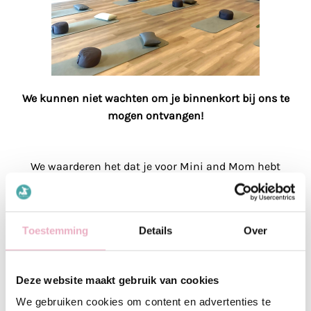
We kunnen niet wachten om je binnenkort bij ons te
mogen ontvangen!
We waarderen het dat je voor Mini and Mom hebt
gekozen. Je bestelling is succesvol ontvangen en
wordt momenteel verwerkt. Het overzicht van je
bestelling kun je terugvinden in je account. Hier kun
Toestemming
Details
Over
je tevens ook je lessen boeken, of wijzigen.
Mochten er nog openstaande vragen zijn, dan kan je
Deze website maakt gebruik van cookies
ons altijd bereiken via de berichtenbox in de app of
We gebruiken cookies om content en advertenties te
mailen naar
Hello@miniandmom.nl