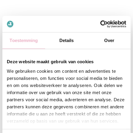
Reset wachtwoord
Toestemming
Details
Over
Deze website maakt gebruik van cookies
We gebruiken cookies om content en advertenties te
personaliseren, om functies voor social media te bieden
en om ons websiteverkeer te analyseren. Ook delen we
informatie over uw gebruik van onze site met onze
partners voor social media, adverteren en analyse. Deze
partners kunnen deze gegevens combineren met andere
Welkom bij Mini&Mom
informatie die u aan ze heeft verstrekt of die ze hebben
Hét centrum voor professionele zwangerschapsbegeleiding en
verzameld op basis van uw gebruik van hun services.
begeleiding bij het herstel erna.