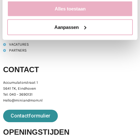
SITE LINKS
Alles toestaan
HOME
SPORTEN TIJDENS JE ZWANGERSCHAP
ONZE STUDIO
SPORTEN NA DE BEVALLING
CONTACT
Aanpassen
SPORTEN MET JE BABY
ROOSTER
PERSONAL TRAINING
BLOG
VACATURES
PARTNERS
CONTACT
Accumulatorstraat 1
5641 TK, Eindhoven
Tel: 040 - 3690131
Hello@miniandmom.nl
Contactformulier
OPENINGSTIJDEN