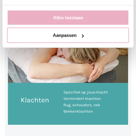
Alles toestaan
Aanpassen
Specifiek op jouw klacht
Klachten
Vermindert klachten
Rug, schouders, nek
Bekkenklachten