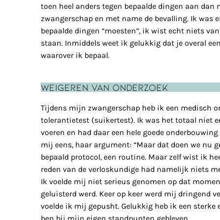
toen heel anders tegen bepaalde dingen aan dan nu
zwangerschap en met name de bevalling. Ik was e
bepaalde dingen “moesten”, ik wist echt niets va
staan. Inmiddels weet ik gelukkig dat je overal een
waarover ik bepaal.
Weigeren van onderzoek
Tijdens mijn zwangerschap heb ik een medisch o
tolerantietest (suikertest). Ik was het totaal nie
voeren en had daar een hele goede onderbouwing 
mij eens, haar argument: “Maar dat doen we nu ge
bepaald protocol, een routine. Maar zelf wist ik he
reden van de verloskundige had namelijk niets m
Ik voelde mij niet serieus genomen op dat moment
geluisterd werd. Keer op keer werd mij dringend 
voelde ik mij gepusht. Gelukkig heb ik een sterke 
ben bij mijn eigen standpunten gebleven.