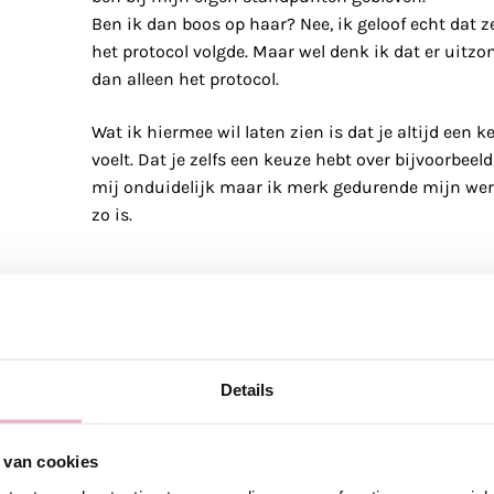
Ben ik dan boos op haar? Nee, ik geloof echt dat 
het protocol volgde. Maar wel denk ik dat er uitzo
dan alleen het protocol.
Wat ik hiermee wil laten zien is dat je altijd een
voelt. Dat je zelfs een keuze hebt over bijvoorbee
mij onduidelijk maar ik merk gedurende mijn werk
zo is.
Voorbereiding op de bevalling"
Tijdens mijn bevalling dacht ik mij voorbereid te
van 10 weken. Maar van de keuzes die je hebt was i
mij achteraf aan bijgedragen dat ik prettig terugk
Details
niet weten hoe mijn bevalling verlopen zou zijn. 
zou ik misschien niet positief terugkijken op mijn
 van cookies
keuzes zijn valt er ook weinig te kiezen. Dan ha