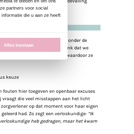
 ik zelf de regie had over mijn bevalling
 media te bieden en om ons
ze partners voor social
en.
nformatie die u aan ze heeft
vallingsverhalen aan het licht onder de
Alles toestaan
 word ik hier wel van. Maar ik denk dat we
nzicht kunnen geven in keuzes waardoor ze
n fouten hier toegeven en openbaar excuses
j vraagt die veel misstappen aan het licht
e zorgverlener op dat moment voor haar eigen
 geleerd had. Zo zegt een verloskundige:
“Ik
e verloskundige heb gedragen, maar het kwam