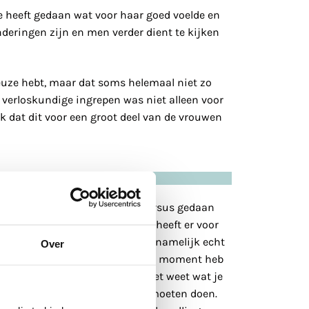
ze heeft gedaan wat voor haar goed voelde en
nderingen zijn en men verder dient te kijken
 keuze hebt, maar dat soms helemaal niet zo
ld verloskundige ingrepen was niet alleen voor
 dat dit voor een groot deel van de vrouwen
 hebben, ik had tenslotte een cursus gedaan
k totaal niet op de hoogte. Dit heeft er voor
ijk op mijn keizersnede. Ik zou namelijk echt
Over
Zeker met de kennis die ik op dit moment heb
 eigen bevalling. Want als je niet weet wat je
d ik het met andermans keuzes moeten doen.