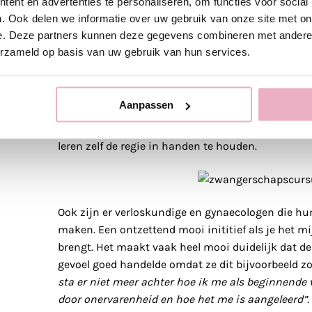
Achteraf zou ik dan niet het idee hebben gehad dat
ent en advertenties te personaliseren, om functies voor social
. Ook delen we informatie over uw gebruik van onze site met on
terwijl ik nu weet dat ik dat wel zou kunnen hebb
e. Deze partners kunnen deze gegevens combineren met andere i
erzameld op basis van uw gebruik van hun services.
Vanuit andere ogen gezien
Op Instagram brengen vrouwen hun (negatieve) be
Aanpassen
hashtag
#genoeggezwegen
. Een beetje verdrietig
kunnen leren uit het verleden en vrouwen meet i
leren zelf de regie in handen te houden.
Ook zijn er verloskundige en gynaecologen die hu
maken. Een ontzettend mooi inititief als je het mi
brengt. Het maakt vaak heel mooi duidelijk dat d
gevoel goed handelde omdat ze dit bijvoorbeeld zo
sta er niet meer achter hoe ik me als beginnend
door onervarenheid en hoe het me is aangeleerd”.