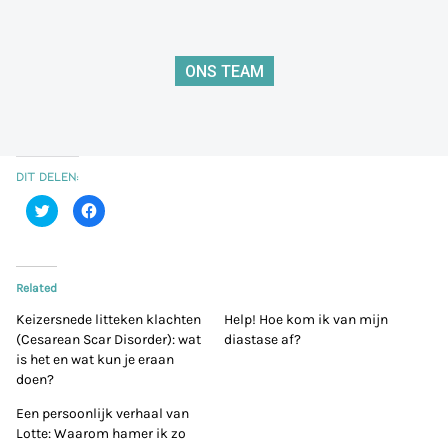
ONS TEAM
Dit delen:
Klik
Klik
om
om
te
te
delen
delen
met
op
Twitter
Facebook
(Wordt
(Wordt
Related
in
in
een
een
nieuw
nieuw
Keizersnede litteken klachten
Help! Hoe kom ik van mijn
venster
venster
(Cesarean Scar Disorder): wat
geopend)
geopend)
diastase af?
is het en wat kun je eraan
doen?
Een persoonlijk verhaal van
Lotte: Waarom hamer ik zo