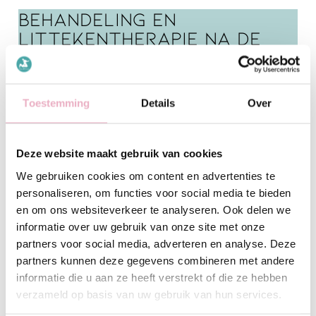
Behandeling en
littekentherapie na de
keizersnede
Het goede nieuws is dat je hier niet mee rond hoeft te
Toestemming
Details
Over
blijven lopen! Onze speciaal ontwikkelde
C-section
treatment
, een vorm van littekentherapie met o.a.
bindweefselmassage, is er helemaal op gericht om
Deze website maakt gebruik van cookies
jouw herstel te bevorderen en klachten van verkleefd
We gebruiken cookies om content en advertenties te
bindweefsel te verhelpen.
personaliseren, om functies voor social media te bieden
en om ons websiteverkeer te analyseren. Ook delen we
Hoe kan littekentherapie
informatie over uw gebruik van onze site met onze
bijdragen aan herstel na
partners voor social media, adverteren en analyse. Deze
een keizersnede
partners kunnen deze gegevens combineren met andere
informatie die u aan ze heeft verstrekt of die ze hebben
verzameld op basis van uw gebruik van hun services.
Littekentherapie, met inbegrip van
bindweefselmassage, is een effectieve manier om het