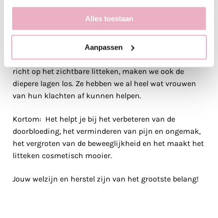
herstelproces na een keizersnede te bevorderen. Met
Alles toestaan
onze
c-section treatment
, onze speciaal ontwikkelde
littekentherapie voor keizersnedes, maken we het
bindweefsel rondom het litteken los. In tegenstelling
Aanpassen
tot de traditionele littekentherapie, die zich alleen
richt op het zichtbare litteken, maken we ook de
diepere lagen los. Ze hebben we al heel wat vrouwen
van hun klachten af kunnen helpen.
Kortom: Het helpt je bij het verbeteren van de
doorbloeding, het verminderen van pijn en ongemak,
het vergroten van de beweeglijkheid en het maakt het
litteken cosmetisch mooier.
Jouw welzijn en herstel zijn van het grootste belang!