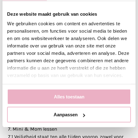
is voldaan (zonder opgaaf van geldige reden).
Deze website maakt gebruik van cookies
6.3 Bij een tweede herinnering wordt €40 aan
wettelijke incasso in rekening gebracht.
We gebruiken cookies om content en advertenties te
6.4 Mini & Mom is gerechtigd bij een
personaliseren, om functies voor social media te bieden
betalingsachterstand en indien het lid geen gehoor
en om ons websiteverkeer te analyseren. Ook delen we
heeft gegeven aan een gestuurde ingebrekestelling
informatie over uw gebruik van onze site met onze
het lidmaatschap op te zeggen, zonder dat de
partners voor social media, adverteren en analyse. Deze
betalingsverplichting komt te vervallen.
partners kunnen deze gegevens combineren met andere
6.5 De incasso van verschuldigde bedragen die niet
informatie die u aan ze heeft verstrekt of die ze hebben
verzameld op basis van uw gebruik van hun services.
worden voldaan binnen de door Mini & Mom gestelde
termijnen, worden overgedragen aan een
incassokantoor. Alle gerechtelijke en
Alles toestaan
buitengerechtelijke (incasso)kosten die Mini & Mom
moet maken als gevolg van de niet-nakoming, komen
geheel ten lasten van jou als lid.
Aanpassen
7. Mini & Mom lessen
7.1 Veiligheid staat ten alle tijden voorop, zowel voor