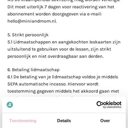
Dit moet uiterlijk 7 dagen voor reactivering van het
abonnement worden doorgegeven via e-mail:
hello@miniandmom.nl
.
5. Strikt persoonlijk
5.1 Lidmaatschappen en aangekochten leskaarten zijn
uitsluitend te gebruiken voor de lessen, zijn strikt
persoonlijk en niet overdraagbaar aan derden.
6. Betaling lidmaatschap
6.1 De betaling van je lidmaatschap voldoe je middels
SEPA automatische incasso. Hiervoor wordt
toestemming gegeven middels het akkoord gaan met
de algemene voorwaarden. Je dient er zorg voor te
dragen dat er voldoende saldo op de rekening staat
waarvan Mini & Mom gemachtigd is te incasseren.
6.2 Deelname aan de lessen van Mini & Mom wordt
Toestemming
Details
Over
geblokkeerd zolang niet aan de betalingsverplichting