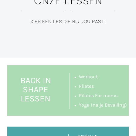
ONZE LESSEN
Kies een les die bij jou past!
Workout
BACK IN
Pilates
SHAPE
Pilates For moms
LESSEN
Yoga (na je Bevalling)