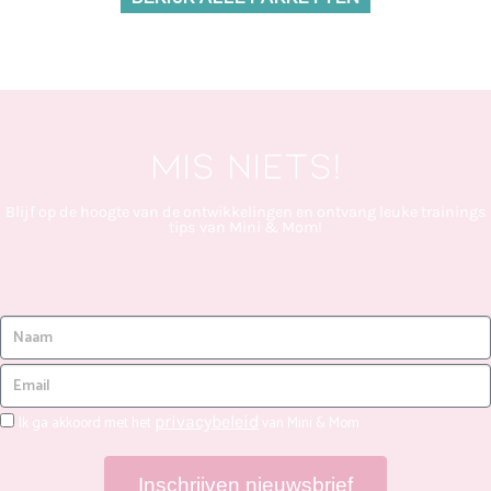
Mis niets!
Blijf op de hoogte van de ontwikkelingen en ontvang leuke trainings
tips van Mini & Mom!
Ik ga akkoord met het
privacybeleid
van Mini & Mom
Inschrijven nieuwsbrief