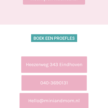
BOEK EEN PROEFLES
Heezerweg 343 Eindhoven
040-3690131
Hello@miniandmom.nl