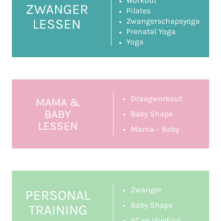
Workout
ZWANGER
Pilates
LESSEN
Zwangerschapsyoga
Prenatal Yoga
Yoga
Draagworkout
MAMA &
BABY
Baby Shape
LESSEN
Mama – Baby
Zwanger
PERSONAL
Baby Shape
TRAINING
PT en Voeding